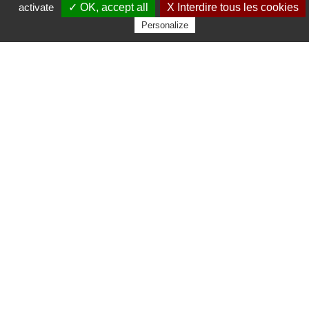
activate
✓ OK, accept all
X Interdire tous les cookies
Personalize
Newsletter
Infos, évènements… ne manquez rien
de l'actualité de votre commune
J'accepte de recevoir la newsletter du Relais
Assistants Maternels