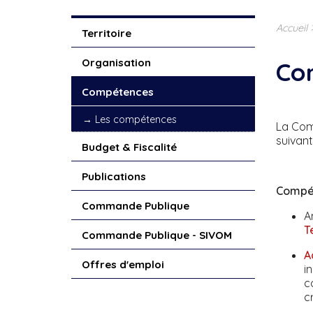
Accueil
Territoire
Organisation
Co
Compétences
Les compétences
La Com
suivant
Budget & Fiscalité
Publications
Compét
Commande Publique
A
T
Commande Publique - SIVOM
A
Offres d'emploi
i
c
c