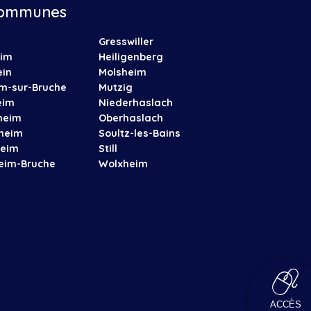
ommunes
Gresswiller
eim
Heiligenberg
ein
Molsheim
im-sur-Bruche
Mutzig
eim
Niederhaslach
heim
Oberhaslach
nheim
Soultz-les-Bains
heim
Still
heim-Bruche
Wolxheim
ACCÈS