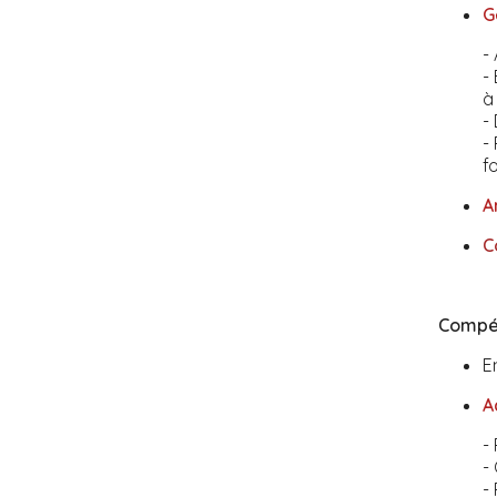
G
-
-
à
-
-
f
A
C
Compét
E
A
-
-
-