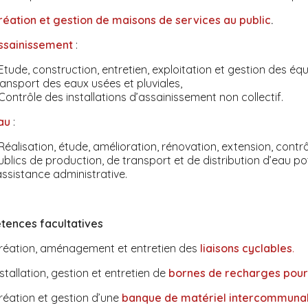
réation et gestion de maisons de services au public
.
ssainissement
:
 Etude, construction, entretien, exploitation et gestion des é
ransport des eaux usées et pluviales,
 Contrôle des installations d’assainissement non collectif.
au
:
 Réalisation, étude, amélioration, rénovation, extension, contr
ublics de production, de transport et de distribution d’eau po
’assistance administrative.
ences facultatives
réation, aménagement et entretien des
liaisons cyclables
.
nstallation, gestion et entretien de
bornes de recharges pour 
réation et gestion d’une
banque de matériel intercommuna