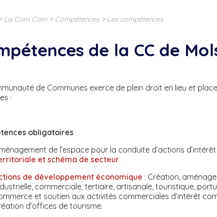
>
>
>
La Com Com
Compétences
Les compétences
mpétences de la CC de Mol
munauté de Communes exerce de plein droit en lieu et pl
es :
ences obligatoires
ménagement de l’espace pour la conduite d’actions d’intérê
erritoriale et schéma de secteur
.
ctions de développement économique
: Création, aménagem
ndustrielle, commerciale, tertiaire, artisanale, touristique, por
ommerce et soutien aux activités commerciales d’intérêt com
réation d’offices de tourisme.