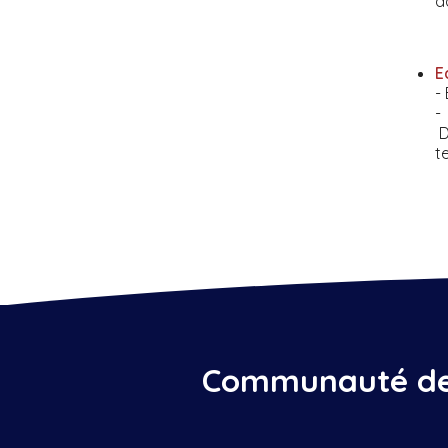
a
E
-
-
 
t
Communauté de 