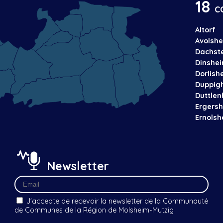
18
c
Altorf
Avolsh
Dachst
Dinshe
Dorlish
Duppig
Duttle
Ergers
Ernols
Newsletter
J'accepte de recevoir la newsletter de la Communauté
de Communes de la Région de Molsheim-Mutzig