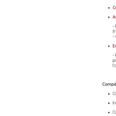
C
A
-
t
-
E
-
p
l
Compét
C
I
C